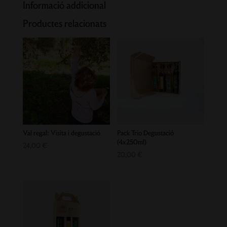
Informació addicional
+
Productes relacionats
Tast
sensorial
d'olis
d'oliva
Val regal: Visita i degustació
Pack Trio Degustació
(4x250ml)
24,00
€
20,00
€