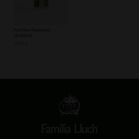
Pack Duet Degustació
(3x250ml)
15,00
€
Pagesos del Penedès des de 1770. Del camp a la teva taula.