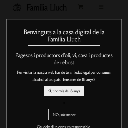


Benvinguts a la casa digital de la
Família Lluch
Pagesos i productors d'oli, vi, cava i productes
de rebost
Per visitar la nostra web has de tenir l'edat legal per consumir
alcohol al teu país. Tens més de 18 anys?
SÍ, tinc més de 18 anys
o
NO, sóc menor
Gaudeix d'un consum responsable.