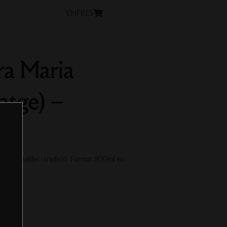
EN
FR
ES

ra Maria
atge) –
nat. Equilibri i tradició. Format 500ml en