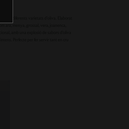
nat de diferents varietats d’oliva. Elaborat
com ara, menya, grossal, vera, joanenca,
icional, amb una explosió de sabors d’oliva
 intens. Perfecte per fer servir tant en cru