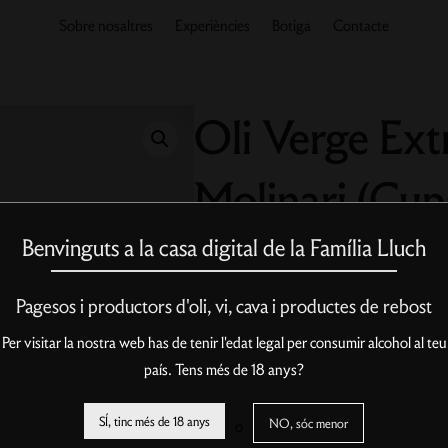
Sobre nosaltres
Experiències
Botiga
Contacte
Oli Verge Ext
Molinari (Cup
500ml
Benvinguts a la casa digital de la Família Lluch
Pagesos i productors d'oli, vi, cava i productes de rebost
Oli d’oliva verge extra de Cupatge seleccio
vidre.
Per visitar la nostra web has de tenir l'edat legal per consumir alcohol al teu
7,50
€
país. Tens més de 18 anys?
100 en estoc
quantitat
SÍ, tinc més de 18 anys
NO, sóc menor
o
Afegeix a la cistella
de