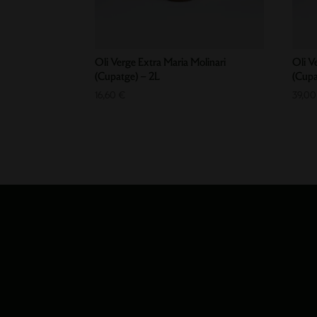
Oli Verge Extra Maria Molinari
Oli V
(Cupatge) – 2L
(Cupa
16,60
€
39,0